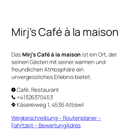
Zum
Inhalt
springen
Mirj’s Café à la maison
Das
Mirj’s Café à la maison
ist ein Ort, der
seinen Gästen mit seiner warmen und
freundlichen Atmosphäre ein
unvergessliches Erlebnis bietet.
Café, Restaurant
+41326370453
Käsereiweg 1, 4536 Attiswil
Wegbeschreibung – Routenplaner –
Fahrtzeit – BewertungAdres