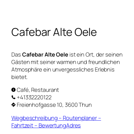
Zum
Inhalt
springen
Cafebar Alte Oele
Das
Cafebar Alte Oele
ist ein Ort, der seinen
Gästen mit seiner warmen und freundlichen
Atmosphäre ein unvergessliches Erlebnis
bietet.
Café, Restaurant
+41332220122
Freienhofgasse 10, 3600 Thun
Wegbeschreibung – Routenplaner –
Fahrtzeit – BewertungAdres