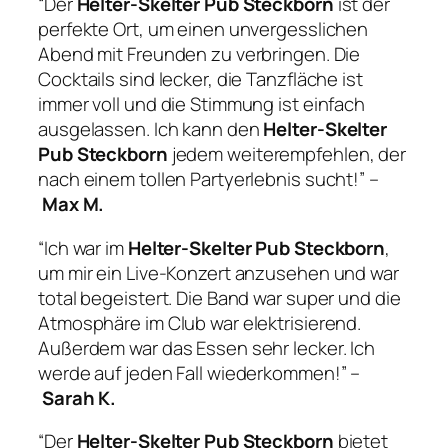
“Der
Helter-Skelter Pub Steckborn
ist der
perfekte Ort, um einen unvergesslichen
Abend mit Freunden zu verbringen. Die
Cocktails sind lecker, die Tanzfläche ist
immer voll und die Stimmung ist einfach
ausgelassen. Ich kann den
Helter-Skelter
Pub Steckborn
jedem weiterempfehlen, der
nach einem tollen Partyerlebnis sucht!” –
Max M.
“Ich war im
Helter-Skelter Pub Steckborn
,
um mir ein Live-Konzert anzusehen und war
total begeistert. Die Band war super und die
Atmosphäre im Club war elektrisierend.
Außerdem war das Essen sehr lecker. Ich
werde auf jeden Fall wiederkommen!” –
Sarah K.
“Der
Helter-Skelter Pub Steckborn
bietet