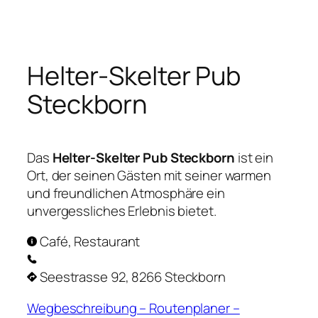
Zum
Inhalt
springen
Helter-Skelter Pub
Steckborn
Das
Helter-Skelter Pub Steckborn
ist ein
Ort, der seinen Gästen mit seiner warmen
und freundlichen Atmosphäre ein
unvergessliches Erlebnis bietet.
Café, Restaurant
Seestrasse 92, 8266 Steckborn
Wegbeschreibung – Routenplaner –