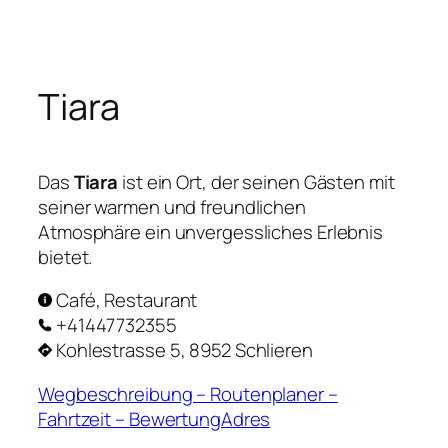
Zum
Inhalt
springen
Tiara
Das
Tiara
ist ein Ort, der seinen Gästen mit
seiner warmen und freundlichen
Atmosphäre ein unvergessliches Erlebnis
bietet.
Café, Restaurant
+41447732355
Kohlestrasse 5, 8952 Schlieren
Wegbeschreibung – Routenplaner –
Fahrtzeit – BewertungAdres