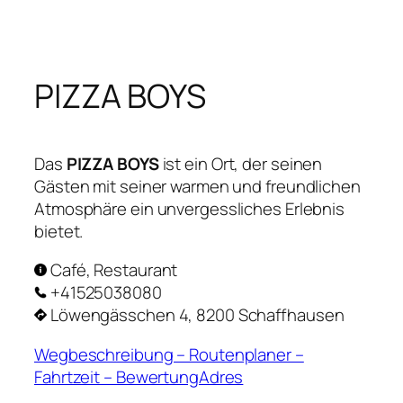
Zum
Inhalt
springen
PIZZA BOYS
Das
PIZZA BOYS
ist ein Ort, der seinen
Gästen mit seiner warmen und freundlichen
Atmosphäre ein unvergessliches Erlebnis
bietet.
Café, Restaurant
+41525038080
Löwengässchen 4, 8200 Schaffhausen
Wegbeschreibung – Routenplaner –
Fahrtzeit – BewertungAdres