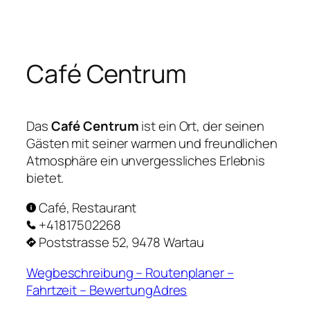
Zum
Inhalt
springen
Café Centrum
Das
Café Centrum
ist ein Ort, der seinen
Gästen mit seiner warmen und freundlichen
Atmosphäre ein unvergessliches Erlebnis
bietet.
Café, Restaurant
+41817502268
Poststrasse 52, 9478 Wartau
Wegbeschreibung – Routenplaner –
Fahrtzeit – BewertungAdres