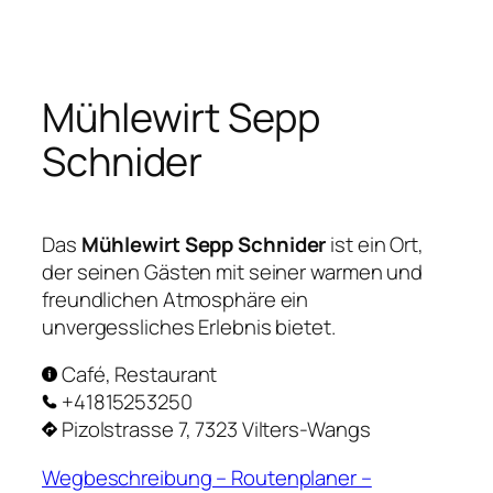
Zum
Inhalt
springen
Mühlewirt Sepp
Schnider
Das
Mühlewirt Sepp Schnider
ist ein Ort,
der seinen Gästen mit seiner warmen und
freundlichen Atmosphäre ein
unvergessliches Erlebnis bietet.
Café, Restaurant
+41815253250
Pizolstrasse 7, 7323 Vilters-Wangs
Wegbeschreibung – Routenplaner –