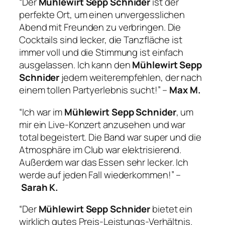
“Der
Mühlewirt Sepp Schnider
ist der
perfekte Ort, um einen unvergesslichen
Abend mit Freunden zu verbringen. Die
Cocktails sind lecker, die Tanzfläche ist
immer voll und die Stimmung ist einfach
ausgelassen. Ich kann den
Mühlewirt Sepp
Schnider
jedem weiterempfehlen, der nach
einem tollen Partyerlebnis sucht!” –
Max M.
“Ich war im
Mühlewirt Sepp Schnider
, um
mir ein Live-Konzert anzusehen und war
total begeistert. Die Band war super und die
Atmosphäre im Club war elektrisierend.
Außerdem war das Essen sehr lecker. Ich
werde auf jeden Fall wiederkommen!” –
Sarah K.
“Der
Mühlewirt Sepp Schnider
bietet ein
wirklich gutes Preis-Leistungs-Verhältnis.