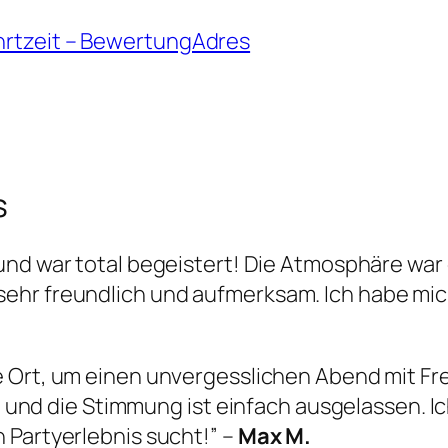
hrtzeit – BewertungAdres
s
nd war total begeistert! Die Atmosphäre war 
sehr freundlich und aufmerksam. Ich habe m
te Ort, um einen unvergesslichen Abend mit Fr
oll und die Stimmung ist einfach ausgelassen. 
 Partyerlebnis sucht!” –
Max M.