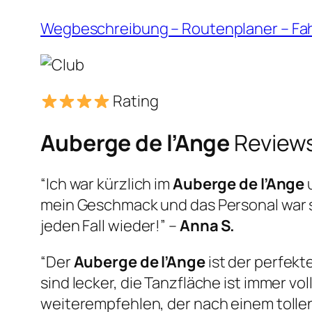
Wegbeschreibung – Routenplaner – Fa
Rating
Auberge de l’Ange
Review
“Ich war kürzlich im
Auberge de l’Ange
u
mein Geschmack und das Personal war 
jeden Fall wieder!” –
Anna S.
“Der
Auberge de l’Ange
ist der perfek
sind lecker, die Tanzfläche ist immer v
weiterempfehlen, der nach einem tollen