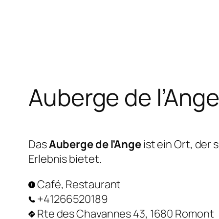
Zum
Inhalt
springen
Auberge de l’Ang
Das
Auberge de l’Ange
ist ein Ort, de
Erlebnis bietet.
Café, Restaurant
+41266520189
Rte des Chavannes 43, 1680 Romont