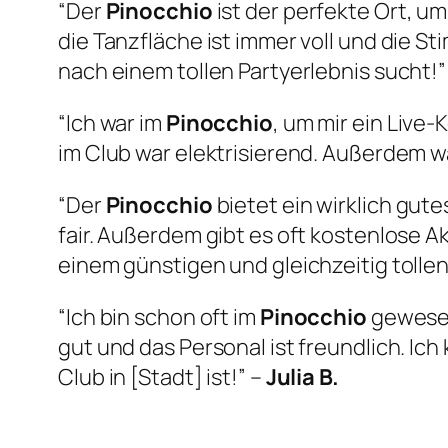
“Der
Pinocchio
ist der perfekte Ort, u
die Tanzfläche ist immer voll und die S
nach einem tollen Partyerlebnis sucht!”
“Ich war im
Pinocchio
, um mir ein Live
im Club war elektrisierend. Außerdem w
“Der
Pinocchio
bietet ein wirklich gute
fair. Außerdem gibt es oft kostenlose A
einem günstigen und gleichzeitig toll
“Ich bin schon oft im
Pinocchio
gewesen
gut und das Personal ist freundlich. Ic
Club in [Stadt] ist!” –
Julia B.