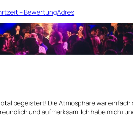
hrtzeit – BewertungAdres
otal begeistert! Die Atmosphäre war einfach 
freundlich und aufmerksam. Ich habe mich ru