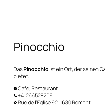
Zum
Inhalt
springen
Pinocchio
Das
Pinocchio
ist ein Ort, der seinen
bietet.
Café, Restaurant
+41266528209
Rue de l’Eglise 92, 1680 Romont