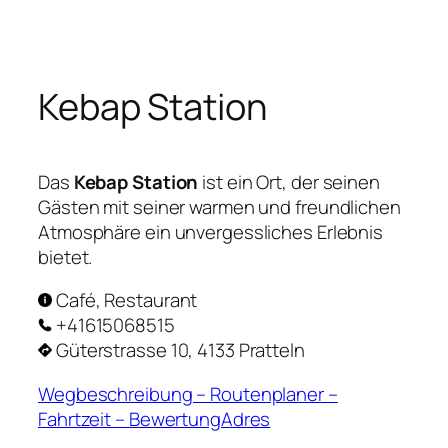
Zum
Inhalt
springen
Kebap Station
Das
Kebap Station
ist ein Ort, der seinen
Gästen mit seiner warmen und freundlichen
Atmosphäre ein unvergessliches Erlebnis
bietet.
Café, Restaurant
+41615068515
Güterstrasse 10, 4133 Pratteln
Wegbeschreibung – Routenplaner –
Fahrtzeit – BewertungAdres