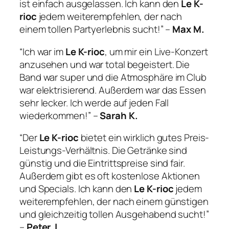
ist einfach ausgelassen. Ich kann den
Le K-
rioc
jedem weiterempfehlen, der nach
einem tollen Partyerlebnis sucht!” –
Max M.
“Ich war im
Le K-rioc
, um mir ein Live-Konzert
anzusehen und war total begeistert. Die
Band war super und die Atmosphäre im Club
war elektrisierend. Außerdem war das Essen
sehr lecker. Ich werde auf jeden Fall
wiederkommen!” –
Sarah K.
“Der
Le K-rioc
bietet ein wirklich gutes Preis-
Leistungs-Verhältnis. Die Getränke sind
günstig und die Eintrittspreise sind fair.
Außerdem gibt es oft kostenlose Aktionen
und Specials. Ich kann den
Le K-rioc
jedem
weiterempfehlen, der nach einem günstigen
und gleichzeitig tollen Ausgehabend sucht!”
–
Peter J.