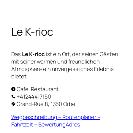
Zum
Inhalt
springen
Le K-rioc
Das
Le K-rioc
ist ein Ort, der seinen Gästen
mit seiner warmen und freundlichen
Atmosphäre ein unvergessliches Erlebnis
bietet.
Café, Restaurant
+41244417150
Grand-Rue 8, 1350 Orbe
Wegbeschreibung – Routenplaner –
Fahrtzeit – BewertungAdres