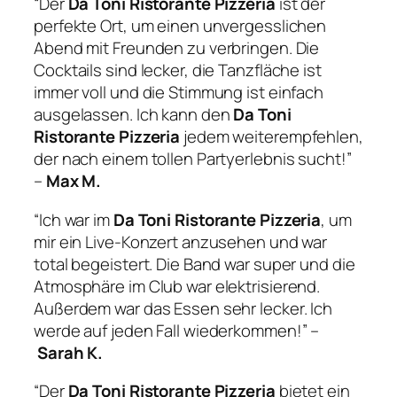
“Der
Da Toni Ristorante Pizzeria
ist der
perfekte Ort, um einen unvergesslichen
Abend mit Freunden zu verbringen. Die
Cocktails sind lecker, die Tanzfläche ist
immer voll und die Stimmung ist einfach
ausgelassen. Ich kann den
Da Toni
Ristorante Pizzeria
jedem weiterempfehlen,
der nach einem tollen Partyerlebnis sucht!”
–
Max M.
“Ich war im
Da Toni Ristorante Pizzeria
, um
mir ein Live-Konzert anzusehen und war
total begeistert. Die Band war super und die
Atmosphäre im Club war elektrisierend.
Außerdem war das Essen sehr lecker. Ich
werde auf jeden Fall wiederkommen!” –
Sarah K.
“Der
Da Toni Ristorante Pizzeria
bietet ein