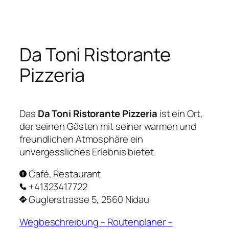
Zum
Inhalt
springen
Da Toni Ristorante
Pizzeria
Das
Da Toni Ristorante Pizzeria
ist ein Ort,
der seinen Gästen mit seiner warmen und
freundlichen Atmosphäre ein
unvergessliches Erlebnis bietet.
Café, Restaurant
+41323417722
Guglerstrasse 5, 2560 Nidau
Wegbeschreibung – Routenplaner –