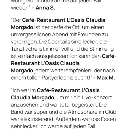
wohlgefühlt und komme auf jeden Fall
wieder!” –
Anna S.
“Der
Café-Restaurant L’Oasis Claudia
Morgado
ist der perfekte Ort, um einen
unvergesslichen Abend mit Freunden zu
verbringen. Die Cocktails sind lecker, die
Tanzfläche ist immer voll und die Stimmung
ist einfach ausgelassen. Ich kann den
Café-
Restaurant L’Oasis Claudia
Morgado
jedem weiterempfehlen, der nach
einem tollen Partyerlebnis sucht!” –
Max M.
“Ich war im
Café-Restaurant L’Oasis
Claudia Morgado
, um mir ein Live-Konzert
anzusehen und war total begeistert. Die
Band war super und die Atmosphäre im Club
war elektrisierend. Außerdem war das Essen
sehr lecker. Ich werde auf jeden Fall