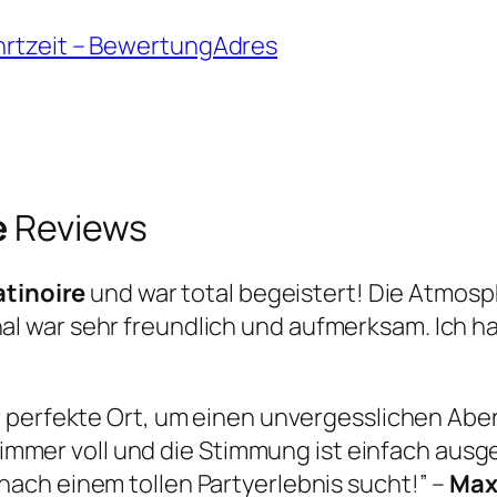
hrtzeit – BewertungAdres
e
Reviews
atinoire
und war total begeistert! Die Atmosp
l war sehr freundlich und aufmerksam. Ich h
.
r perfekte Ort, um einen unvergesslichen Abe
st immer voll und die Stimmung ist einfach aus
ach einem tollen Partyerlebnis sucht!” –
Max