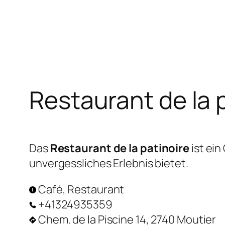
Zum
Inhalt
springen
Restaurant de la 
Das
Restaurant de la patinoire
ist ei
unvergessliches Erlebnis bietet.
Café, Restaurant
+41324935359
Chem. de la Piscine 14, 2740 Moutier