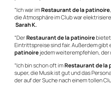
“Ich war im
Restaurant de la patinoire
die Atmosphäre im Club war elektrisier
Sarah K.
“Der
Restaurant de la patinoire
bietet
Eintrittspreise sind fair. Außerdem gib
patinoire
jedem weiterempfehlen, der 
“Ich bin schon oft im
Restaurant de la 
super, die Musik ist gut und das Persona
der auf der Suche nach einem tollen Club