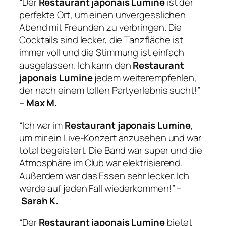
“Der
Restaurant japonais Lumine
ist der
perfekte Ort, um einen unvergesslichen
Abend mit Freunden zu verbringen. Die
Cocktails sind lecker, die Tanzfläche ist
immer voll und die Stimmung ist einfach
ausgelassen. Ich kann den
Restaurant
japonais Lumine
jedem weiterempfehlen,
der nach einem tollen Partyerlebnis sucht!”
–
Max M.
“Ich war im
Restaurant japonais Lumine
,
um mir ein Live-Konzert anzusehen und war
total begeistert. Die Band war super und die
Atmosphäre im Club war elektrisierend.
Außerdem war das Essen sehr lecker. Ich
werde auf jeden Fall wiederkommen!” –
Sarah K.
“Der
Restaurant japonais Lumine
bietet