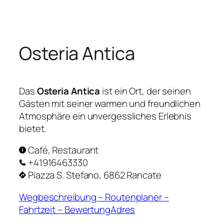
Zum
Inhalt
springen
Osteria Antica
Das
Osteria Antica
ist ein Ort, der seinen
Gästen mit seiner warmen und freundlichen
Atmosphäre ein unvergessliches Erlebnis
bietet.
Café, Restaurant
+41916463330
Piazza S. Stefano, 6862 Rancate
Wegbeschreibung – Routenplaner –
Fahrtzeit – BewertungAdres