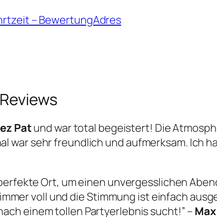
hrtzeit – BewertungAdres
Reviews
hez Pat
und war total begeistert! Die Atmosphä
l war sehr freundlich und aufmerksam. Ich h
.
 perfekte Ort, um einen unvergesslichen Aben
st immer voll und die Stimmung ist einfach aus
ach einem tollen Partyerlebnis sucht!” –
Max