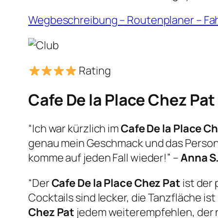
Wegbeschreibung – Routenplaner – Fa
Rating
Cafe De la Place Chez Pat
“Ich war kürzlich im
Cafe De la Place C
genau mein Geschmack und das Persona
komme auf jeden Fall wieder!” –
Anna S
“Der
Cafe De la Place Chez Pat
ist der
Cocktails sind lecker, die Tanzfläche i
Chez Pat
jedem weiterempfehlen, der n