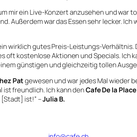
 um mir ein Live-Konzert anzusehen und war to
end. Außerdem war das Essen sehr lecker. Ich
ein wirklich gutes Preis-Leistungs-Verhältnis.
t es oft kostenlose Aktionen und Specials. Ich
inem günstigen und gleichzeitig tollen Ausg
Chez Pat
gewesen und war jedes Mal wieder be
l ist freundlich. Ich kann den
Cafe De la Plac
[Stadt] ist!” –
Julia B.
info@cafe.ch