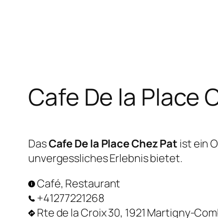
Zum
Inhalt
springen
Cafe De la Place 
Das
Cafe De la Place Chez Pat
ist ein 
unvergessliches Erlebnis bietet.
Café, Restaurant
+41277221268
Rte de la Croix 30, 1921 Martigny-Co