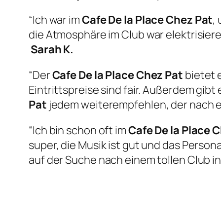
“Ich war im
Cafe De la Place Chez Pat
,
die Atmosphäre im Club war elektrisier
Sarah K.
“Der
Cafe De la Place Chez Pat
bietet 
Eintrittspreise sind fair. Außerdem gib
Pat
jedem weiterempfehlen, der nach e
“Ich bin schon oft im
Cafe De la Place 
super, die Musik ist gut und das Persona
auf der Suche nach einem tollen Club in 