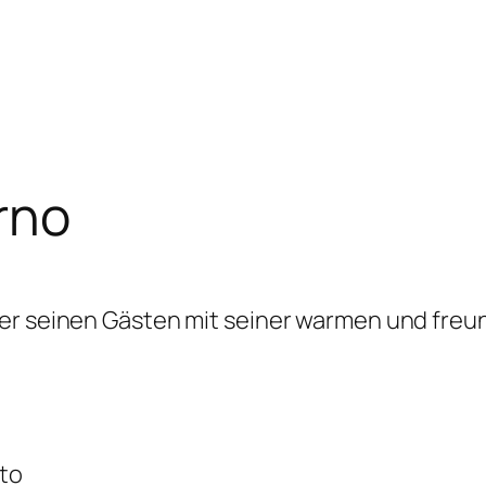
rno
 der seinen Gästen mit seiner warmen und fre
lto