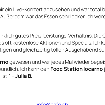
mir ein Live-Konzert anzusehen und war total 
 Außerdem war das Essen sehr lecker. Ich wer
wirklich gutes Preis-Leistungs-Verhältnis. Die
t es oft kostenlose Aktionen und Specials. Ich
igen und gleichzeitig tollen Ausgehabend su
arno
gewesen und war jedes Mal wieder begeis
reundlich. Ich kann den
Food Station locarno
ist!” –
Julia B.
info@cafe.ch