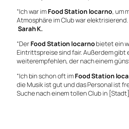
“Ich war im
Food Station locarno
, um 
Atmosphäre im Club war elektrisierend.
Sarah K.
“Der
Food Station locarno
bietet ein 
Eintrittspreise sind fair. Außerdem gib
weiterempfehlen, der nach einem günst
“Ich bin schon oft im
Food Station loc
die Musik ist gut und das Personal ist f
Suche nach einem tollen Club in [Stadt] 