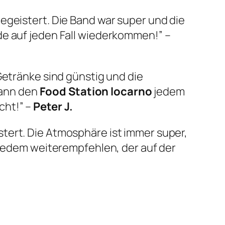
begeistert. Die Band war super und die
de auf jeden Fall wiederkommen!” –
 Getränke sind günstig und die
 kann den
Food Station locarno
jedem
cht!” –
Peter J.
tert. Die Atmosphäre ist immer super,
jedem weiterempfehlen, der auf der