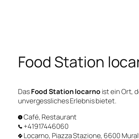
Zum
Inhalt
springen
Food Station loca
Das
Food Station locarno
ist ein Ort,
unvergessliches Erlebnis bietet.
Café, Restaurant
+41917446060
Locarno, Piazza Stazione, 6600 Mura