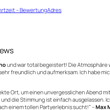
hrtzeit – BewertungAdres
iews
rno
und war total begeistert! Die Atmosphäre 
sehr freundlich und aufmerksam. Ich habe m
fekte Ort, um einen unvergesslichen Abend mi
oll und die Stimmung ist einfach ausgelassen. 
h einem tollen Partyerlebnis sucht!” –
Max 