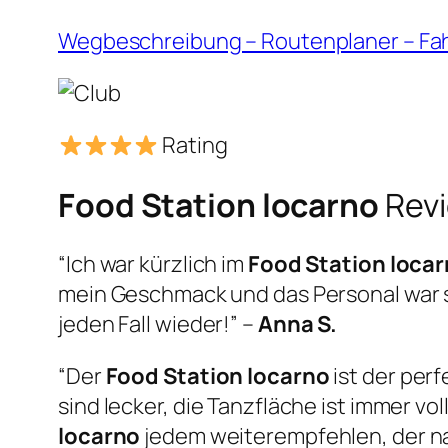
Wegbeschreibung – Routenplaner – Fa
Rating
Food Station locarno
Rev
“Ich war kürzlich im
Food Station loca
mein Geschmack und das Personal war 
jeden Fall wieder!” –
Anna S.
“Der
Food Station locarno
ist der per
sind lecker, die Tanzfläche ist immer v
locarno
jedem weiterempfehlen, der nac