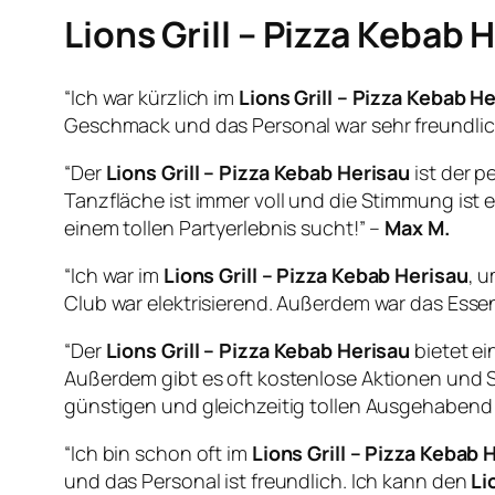
Lions Grill – Pizza Kebab 
“Ich war kürzlich im
Lions Grill – Pizza Kebab H
Geschmack und das Personal war sehr freundlic
“Der
Lions Grill – Pizza Kebab Herisau
ist der p
Tanzfläche ist immer voll und die Stimmung ist
einem tollen Partyerlebnis sucht!” –
Max M.
“Ich war im
Lions Grill – Pizza Kebab Herisau
, 
Club war elektrisierend. Außerdem war das Essen
“Der
Lions Grill – Pizza Kebab Herisau
bietet ei
Außerdem gibt es oft kostenlose Aktionen und S
günstigen und gleichzeitig tollen Ausgehabend
“Ich bin schon oft im
Lions Grill – Pizza Kebab 
und das Personal ist freundlich. Ich kann den
Li