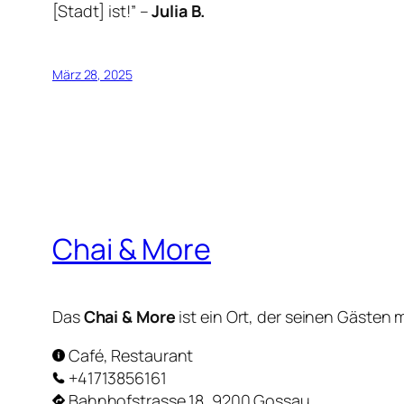
[Stadt] ist!” –
Julia B.
März 28, 2025
Chai & More
Das
Chai & More
ist ein Ort, der seinen Gästen
Café, Restaurant
+41713856161
Bahnhofstrasse 18, 9200 Gossau