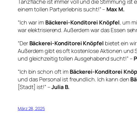
Tanzfläche ist immer voll und die Stimmung ist
einem tollen Partyerlebnis sucht!” –
Max M.
“Ich war im
Bäckerei-Konditorei Knöpfel
, um m
war elektrisierend. Außerdem war das Essen sehr
“Der
Bäckerei-Konditorei Knöpfel
bietet ein wi
Außerdem gibt es oft kostenlose Aktionen und S
und gleichzeitig tollen Ausgehabend sucht!” –
P
“Ich bin schon oft im
Bäckerei-Konditorei Knöp
und das Personal ist freundlich. Ich kann den
Bä
[Stadt] ist!” –
Julia B.
März 28, 2025