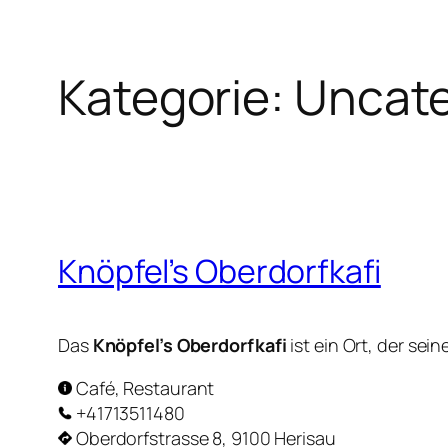
Kategorie:
Uncate
Zum
Inhalt
springen
Knöpfel’s Oberdorfkafi
Das
Knöpfel’s Oberdorfkafi
ist ein Ort, der se
Café, Restaurant
+41713511480
Oberdorfstrasse 8, 9100 Herisau